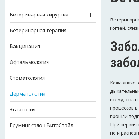
Ветеринарная хирургия
Ветеринарна
когтей, слиз
Ветеринарная терапия
Забо
Вакцинация
забо
Офтальмология
Стоматология
Кожа являет
дыхательные
Дерматология
всему, она 
процессов в
Эвтаназия
прошли подг
При первичн
Груминг салон ВитаСтайл
но и распоз