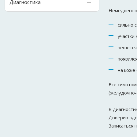
Диагностика
Немедленно 
сильно 
участки
чешется,
появилс
на коже
Все симптом
(желудочно-
В диагности
Доверив здо
Записаться 