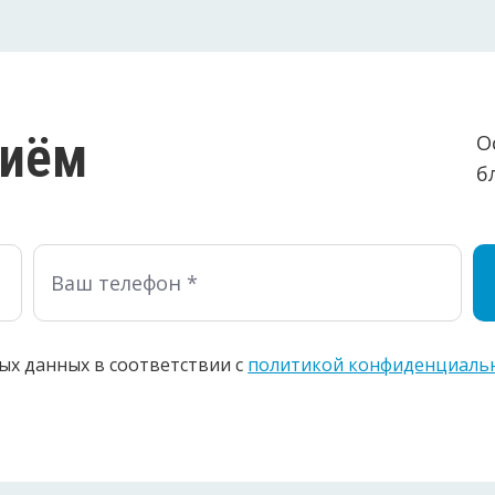
риём
О
б
ых данных в соответствии c
политикой конфиденциаль