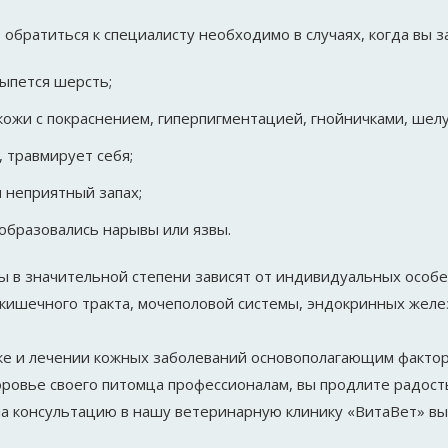
обратиться к специалисту необходимо в случаях, когда вы 
сыпется шерсть;
 кожи с покраснением, гиперпигментацией, гнойничками, шел
 травмирует себя;
я неприятный запах;
 образовались нарывы или язвы.
ы в значительной степени зависят от индивидуальных особ
кишечного тракта, мочеполовой системы, эндокринных желез, 
ке и лечении кожных заболеваний основополагающим фактор
ровье своего питомца профессионалам, вы продлите радость
на консультацию в нашу ветеринарную клинику «ВитаВет» вы