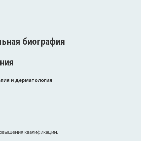
ьная биография
ния
апия и дерматология
овышения квалификации.