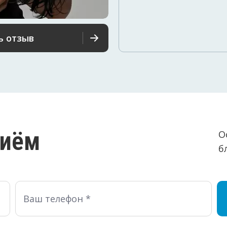
ь отзыв
риём
О
б