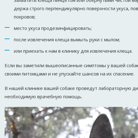
захватить клеща пинцетом или обернутыми чистой мар
держа строго перпендикулярно поверхности укуса, пов
покровов;
место укуса продезинфицировать;
после извлечения клеща вымыть руки с мылом;
или приехать к нам в клинику для извлечения клеща.
Если вы заметили вышеописанные симптомы у вашей собаки
своими питомцами и не упускайте шансов на их спасение.
В нашей клинике вашей собаке проведут лабораторную диа
необходимую врачебную помощь.