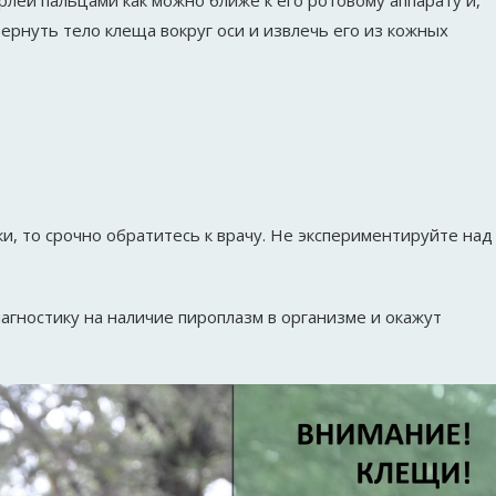
лей пальцами как можно ближе к его ротовому аппарату и,
ернуть тело клеща вокруг оси и извлечь его из кожных
, то срочно обратитесь к врачу. Не экспериментируйте над
гностику на наличие пироплазм в организме и окажут