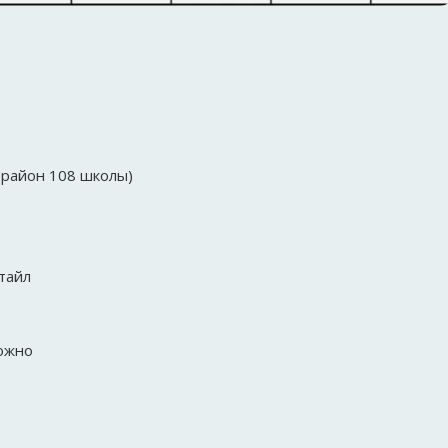
(район 108 школы)
Стайл
ожно