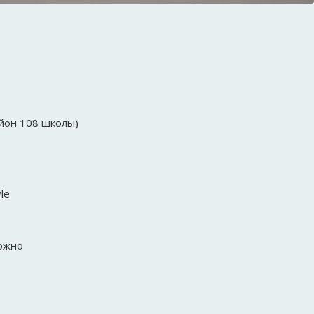
йон 108 школы)
le
ожно